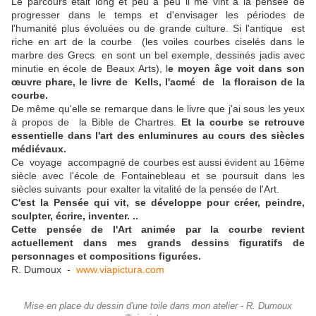
Le parcours était long et peu à peu il me vint à la pensée de
progresser dans le temps et d'envisager les périodes de
l'humanité plus évoluées ou de grande culture. Si l'antique est
riche en art de la courbe (les voiles courbes ciselés dans le
marbre des Grecs en sont un bel exemple, dessinés jadis avec
minutie en école de Beaux Arts), l
e moyen âge voit dans son
œuvre phare, le livre de Kells, l'acmé de la floraison de la
courbe.
De même qu'elle se remarque dans le livre que j'ai sous les yeux
à propos de la Bible de Chartres.
Et la courbe se retrouve
essentielle dans l'art des enluminures au cours des siècles
médiévaux.
Ce voyage accompagné de courbes est aussi évident au 16ème
siècle avec l'école de Fontainebleau et se poursuit dans les
siècles suivants pour exalter la vitalité de la pensée de l'Art.
C'est la Pensée qui vit, se développe pour créer, peindre,
sculpter, écrire, inventer. ..
Cette pensée de l'Art animée par la courbe revient
actuellement dans mes grands dessins figuratifs de
personnages et compositions figurées.
R. Dumoux -
www.viapictura.com
Mise en place du dessin d'une toile dans mon atelier - R. Dumoux