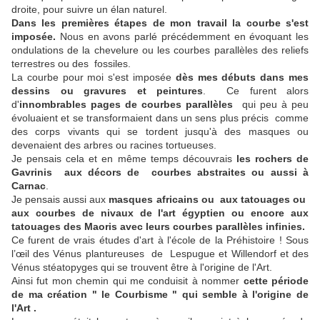
droite, pour suivre un élan naturel.
Dans les premières étapes de mon travail la courbe s'est
imposée.
Nous en avons parlé précédemment en évoquant les
ondulations de la chevelure ou les courbes parallèles des reliefs
terrestres ou des fossiles.
La courbe pour moi s'est imposée
dès mes débuts dans mes
dessins ou gravures et peintures
. Ce furent alors
d'
innombrables pages de courbes parallèles
qui peu à peu
évoluaient et se transformaient dans un sens plus précis comme
des corps vivants qui se tordent jusqu'à des masques ou
devenaient des arbres ou racines tortueuses.
Je pensais cela et en même temps découvrais
les rochers de
Gavrinis aux décors de courbes abstraites ou aussi à
Carnac
.
Je pensais aussi aux
masques africains ou aux tatouages ou
aux courbes de nivaux de l'art égyptien ou encore aux
tatouages des Maoris avec leurs courbes parallèles infinies.
Ce furent de vrais études d'art à l'école de la Préhistoire ! Sous
l’œil des Vénus plantureuses de Lespugue et Willendorf et des
Vénus stéatopyges qui se trouvent être à l'origine de l'Art.
Ainsi fut mon chemin qui me conduisit à nommer
cette période
de ma création " le Courbisme " qui semble à l'origine de
l'Art .