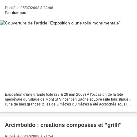
Publié le 05/07/2008 à 22:06
Par
dumoux
Exposition d'une grande toile (28 & 29 juin 2008) A l'occasion de la fête
médiévale du village de Mont St Vincent en Saône et Loire (site touristique),
l'une de mes grandes toiles de 5 mètres x 3 mètres a été accrochée sous la
voûte de l'église romane....
Arcimboldo : créations composées et "grilli"
Publié le 05/07/2008 à 21:54