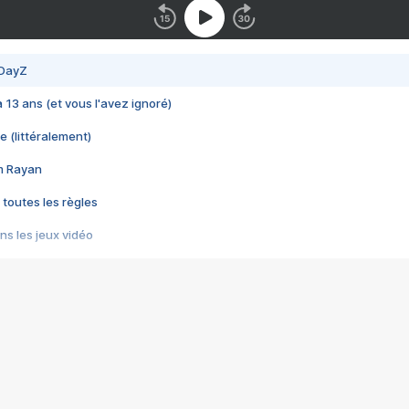
 DayZ
 a 13 ans (et vous l'avez ignoré)
e (littéralement)
im Rayan
 toutes les règles
s les jeux vidéo
us choquant de Rockstar ? - Le scandale BULLY
e plus moche de Steam
du RÊVE tourne au CAUCHEMAR
pendant 8 heures
it… à tort