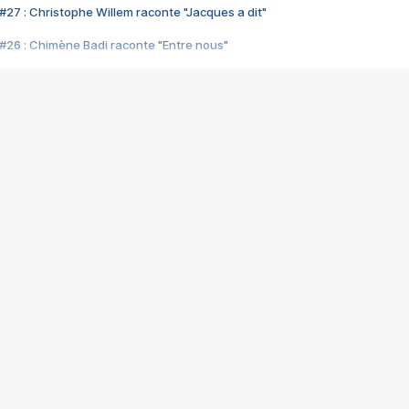
#27 : Christophe Willem raconte "Jacques a dit"
#26 : Chimène Badi raconte "Entre nous"
#25 : Indochine raconte "3e sexe"
#24 : Zaho raconte "C'est chelou"
#23 : Patrick Bruel raconte "Au café des délices"
#22 : Kyo raconte "Le chemin"
#21 : Nolwenn Leroy raconte "Cassé"
#20 : Patrick Hernandez raconte "Born to be alive"
#19 : Lorie raconte "Près de moi"
#18 : Michael Jones raconte "A nos actes manqués" (avec Jean-Jacque
#17 : Khaled raconte "Aïcha"
#16 : Corneille raconte "Parce qu'on vient de loin"
#15 : Indochine raconte "L'aventurier"