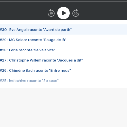
#30 : Eve Angeli raconte "Avant de partir"
#29 : MC Solaar raconte "Bouge de là"
28 : Lorie raconte "Je vais vite"
#27 : Christophe Willem raconte "Jacques a dit"
#26 : Chimène Badi raconte "Entre nous"
#25 : Indochine raconte "3e sexe"
#24 : Zaho raconte "C'est chelou"
#23 : Patrick Bruel raconte "Au café des délices"
#22 : Kyo raconte "Le chemin"
#21 : Nolwenn Leroy raconte "Cassé"