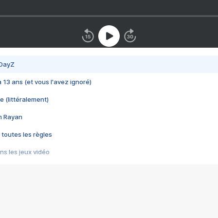
 DayZ
 a 13 ans (et vous l'avez ignoré)
e (littéralement)
im Rayan
 toutes les règles
s les jeux vidéo
us choquant de Rockstar ? - Le scandale BULLY
e plus moche de Steam
du RÊVE tourne au CAUCHEMAR