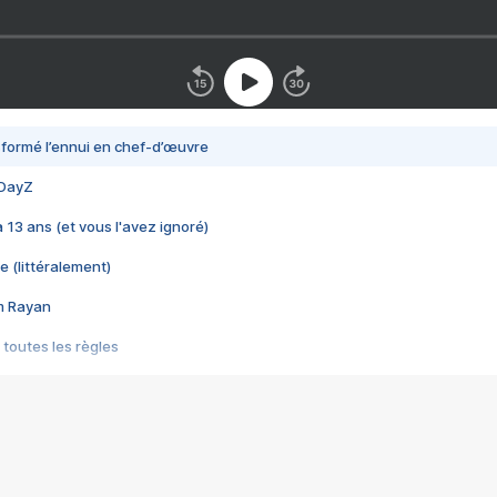
nsformé l’ennui en chef-d’œuvre
 DayZ
 a 13 ans (et vous l'avez ignoré)
e (littéralement)
im Rayan
 toutes les règles
s les jeux vidéo
us choquant de Rockstar ? - Le scandale BULLY
e plus moche de Steam