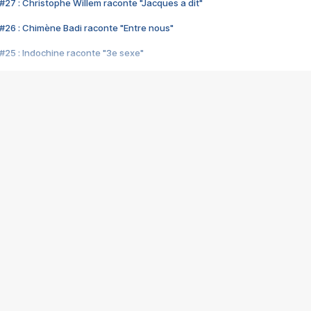
#27 : Christophe Willem raconte "Jacques a dit"
#26 : Chimène Badi raconte "Entre nous"
#25 : Indochine raconte "3e sexe"
#24 : Zaho raconte "C'est chelou"
#23 : Patrick Bruel raconte "Au café des délices"
#22 : Kyo raconte "Le chemin"
#21 : Nolwenn Leroy raconte "Cassé"
#20 : Patrick Hernandez raconte "Born to be alive"
#19 : Lorie raconte "Près de moi"
#18 : Michael Jones raconte "A nos actes manqués" (avec Jean-Jacque
#17 : Khaled raconte "Aïcha"
#16 : Corneille raconte "Parce qu'on vient de loin"
#15 : Indochine raconte "L'aventurier"