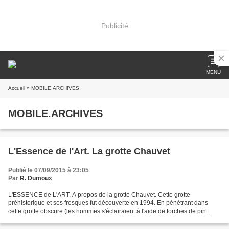
Publicité
MENU
Accueil
» MOBILE.ARCHIVES
MOBILE.ARCHIVES
L'Essence de l'Art. La grotte Chauvet
Publié le 07/09/2015 à 23:05
Par
R. Dumoux
L'ESSENCE de L'ART. A propos de la grotte Chauvet. Cette grotte
préhistorique et ses fresques fut découverte en 1994. En pénétrant dans
cette grotte obscure (les hommes s'éclairaient à l'aide de torches de pin
sylvestre dont on a retrouvé des vestiges)....