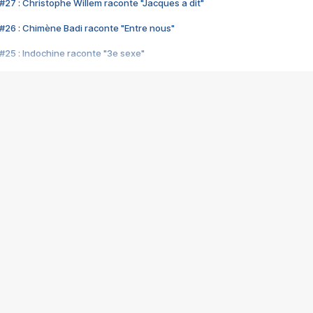
#27 : Christophe Willem raconte "Jacques a dit"
#26 : Chimène Badi raconte "Entre nous"
#25 : Indochine raconte "3e sexe"
#24 : Zaho raconte "C'est chelou"
#23 : Patrick Bruel raconte "Au café des délices"
#22 : Kyo raconte "Le chemin"
#21 : Nolwenn Leroy raconte "Cassé"
#20 : Patrick Hernandez raconte "Born to be alive"
#19 : Lorie raconte "Près de moi"
#18 : Michael Jones raconte "A nos actes manqués" (avec Jean-Jacque
#17 : Khaled raconte "Aïcha"
#16 : Corneille raconte "Parce qu'on vient de loin"
#15 : Indochine raconte "L'aventurier"