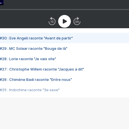
#30 : Eve Angeli raconte "Avant de partir"
#29 : MC Solaar raconte "Bouge de là"
28 : Lorie raconte "Je vais vite"
#27 : Christophe Willem raconte "Jacques a dit"
#26 : Chimène Badi raconte "Entre nous"
#25 : Indochine raconte "3e sexe"
#24 : Zaho raconte "C'est chelou"
#23 : Patrick Bruel raconte "Au café des délices"
#22 : Kyo raconte "Le chemin"