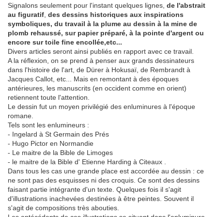
Signalons seulement pour l'instant quelques lignes,
de l'abstrait
au figuratif
,
des dessins historiques aux inspirations
symboliques, du travail à la plume au dessin à la mine de
plomb rehaussé, sur papier préparé, à la pointe d'argent ou
encore sur toile fine encollée,etc...
Divers articles seront ainsi publiés en rapport avec ce travail.
A la réflexion, on se prend à penser aux grands dessinateurs
dans l'histoire de l'art, de Dürer à Hokusaï, de Rembrandt à
Jacques Callot, etc... Mais en remontant à des époques
antérieures, les manuscrits (en occident comme en orient)
retiennent toute l'attention.
Le dessin fut un moyen privilégié des enluminures à l'époque
romane.
Tels sont les enlumineurs :
- Ingelard à St Germain des Prés
- Hugo Pictor en Normandie
- Le maitre de la Bible de Limoges
- le maitre de la Bible d' Etienne Harding à Citeaux .
Dans tous les cas une grande place est accordée au dessin : ce
ne sont pas des esquisses ni des croquis. Ce sont des dessins
faisant partie intégrante d'un texte. Quelques fois il s'agit
d'illustrations inachevées destinées à être peintes. Souvent il
s'agit de compositions très abouties.