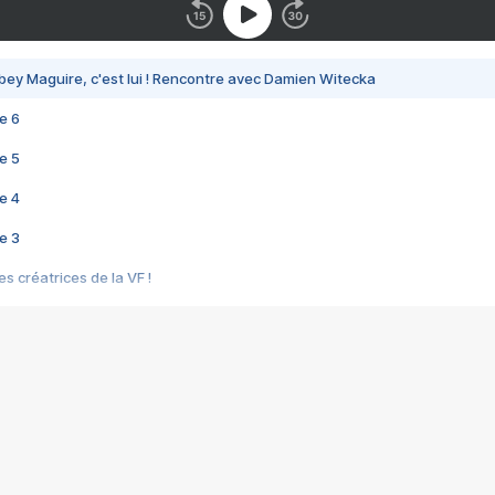
bey Maguire, c'est lui ! Rencontre avec Damien Witecka
e 6
e 5
e 4
e 3
s créatrices de la VF !
e 2
e 1
e Mektoub My Love arrive enfin ! Rencontre avec Shaïn Boumedine et Sal
i : après Toni en famille
elle réalise le bouleversant Dites lui que je l'aime