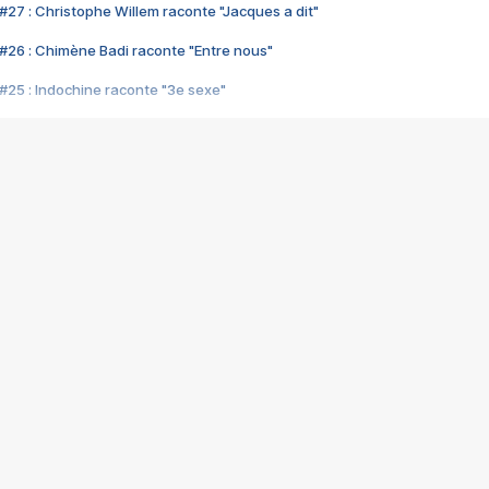
#27 : Christophe Willem raconte "Jacques a dit"
#26 : Chimène Badi raconte "Entre nous"
#25 : Indochine raconte "3e sexe"
#24 : Zaho raconte "C'est chelou"
#23 : Patrick Bruel raconte "Au café des délices"
#22 : Kyo raconte "Le chemin"
#21 : Nolwenn Leroy raconte "Cassé"
#20 : Patrick Hernandez raconte "Born to be alive"
#19 : Lorie raconte "Près de moi"
#18 : Michael Jones raconte "A nos actes manqués" (avec Jean-Jacque
#17 : Khaled raconte "Aïcha"
#16 : Corneille raconte "Parce qu'on vient de loin"
#15 : Indochine raconte "L'aventurier"