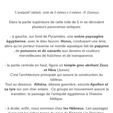
"L'antiquité" (détail) - toile de 5 mètres x 3 mètres - R. Dumoux
Dans la partie supérieure de cette toile de 5 m se déroulent
plusieurs panoramas antiques:
- à gauche, sur fond de Pyramides, une
scène paysagère
égyptienne
, avec le dieu faucon,
Horus,
conduisant une âme,
alors qu'un porteur traverse ce monde aquatique fait de
papyrus
, de
poissons et de canards
aux dessins et couleurs
merveilleuses de fraîcheur et de transparence.
- la partie centrale en haut, figure un
temple grec abritant Zeus
et Héra
(Junon)
C'est l'architecture principale qui assure la construction du
tableau.
Tout au dessous,
Athéna
, déesse guerrière, escorte
Apollon et
sa lyre
sur son char solaire . Ce groupe en mouvement assure la
transition, le passage de l'antiquité égyptienne à l'histoire
biblique.
- à droite, enfin, nous sommes chez
les Hébreux
. Les paysages