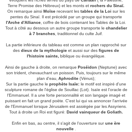
évoquent les riches terres du pays de
Canaan
( la Palestine,
Terre Promise des Hébreux) et les monts et
rochers du Sinaï.
On remarque ainsi
Moïse
recevant les
tables de la Loi
sur les
pentes du Sinaï. Il est précédé par un groupe qui transporte
l'Arche d'Alliance
, coffre de bois contenant les Tables de la Loi.
Tout à côté au dessous un autre groupe transporte le
chandelier
à 7 branches
, traditionnel du culte Juif.
La partie inférieure du tableau est comme un plan rapproché sur
des
dieux de la mythologie
et aussi sur des
figures de
l'histoire sainte,
biblique ou évangélique.
Ainsi de gauche à droite, on remarque
Poséidon
(Neptune) avec
son trident, chevauchant un poisson. Puis, toujours sur le même
plan d'eau,
Aphrodite
(Vénus);
Sur la partie gauche le
prophète Isaïe:
le motif est inspiré d'une
sculpture romane de l'église de Souillac (Lot). Isaïe est l'oracle de
l'Emmanuel. Il a une forte personnalité et son langage imagé et
puissant en fait un grand poète. C'est lui qui va annoncer l'arrivée
de l'Emmanuel lorsque Jérusalem est assiégée par les Assyriens.
Tout à droite un Roi est figuré:
David vainqueur de Goliath.
Enfin en bas, au centre, il s'agit de l'ouverture sur
une ère
nouvelle
.