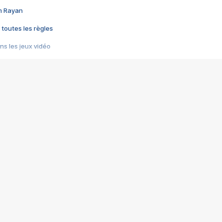
im Rayan
 toutes les règles
s les jeux vidéo
us choquant de Rockstar ? - Le scandale BULLY
e plus moche de Steam
du RÊVE tourne au CAUCHEMAR
pendant 8 heures
it… à tort
umiliés par un jeu vidéo
ire - Final Fantasy 8
ti un empire - Age of Empires
story DOFUS