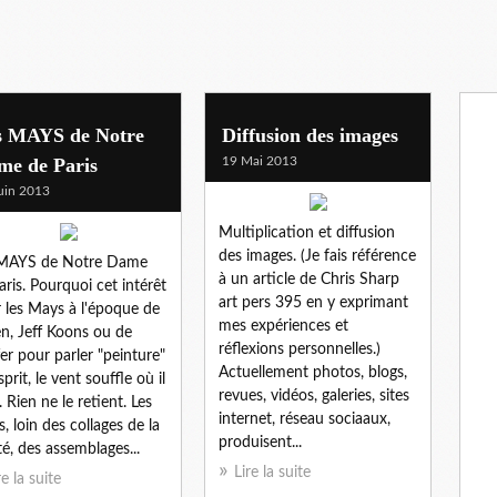
s MAYS de Notre
Diffusion des images
me de Paris
19 Mai 2013
uin 2013
Multiplication et diffusion
des images. (Je fais référence
 MAYS de Notre Dame
à un article de Chris Sharp
aris. Pourquoi cet intérêt
art pers 395 en y exprimant
 les Mays à l'époque de
mes expériences et
n, Jeff Koons ou de
réflexions personnelles.)
fer pour parler "peinture"
Actuellement photos, blogs,
sprit, le vent souffle où il
revues, vidéos, galeries, sites
. Rien ne le retient. Les
internet, réseau sociaaux,
, loin des collages de la
produisent...
ité, des assemblages...
Lire la suite
re la suite