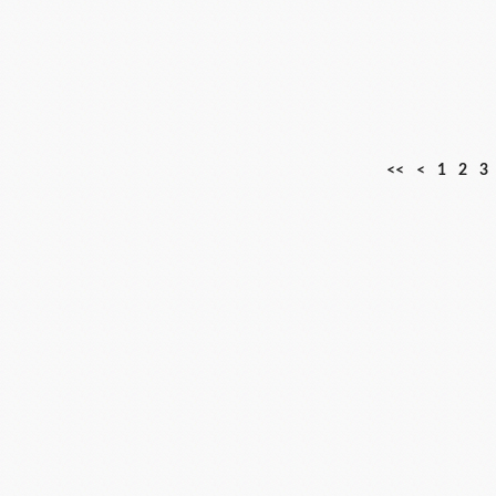
<<
<
1
2
3