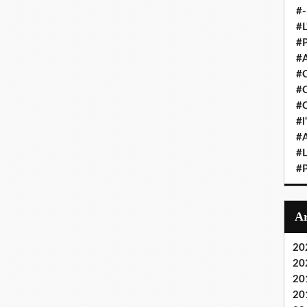
#-
#L
#P
#A
#C
#C
#
#l
#A
#
#P
20
20
20
20