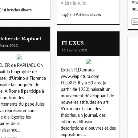
Abo
Lire la suite
nou
) :
#Articles divers
Tag(s) :
#Articles divers
E
m
a
telier de Raphael
i
FLUXUS
évrier 2013
l
11 Février 2013
TELIER de RAPHAEL On
Extrait R.Dumoux
ait la biographie de
www.viapictura.com
ael, d'Urbino à Florence
FLUXUS Il y a 50 ans, (à
nsuite la conquête de
partir de 1950) naissait un
. A Rome il participe à
mouvement développant de
écoration des
nouvelles attitudes en art.
rtements du pape Jules
S'expriment alors des
Il va représenter sous
théories, un journal, des
e d'allégories les
éditions-diffusion,
ines de la
descriptions d'oeuvres et des
aissance...
expositions....