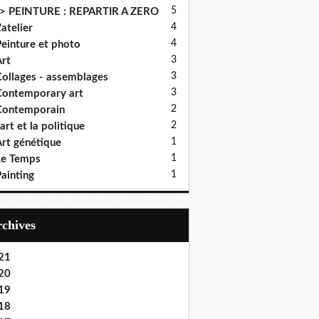
5
> PEINTURE : REPARTIR A ZERO
4
'atelier
4
einture et photo
3
rt
3
ollages - assemblages
3
ontemporary art
2
Contemporain
2
'art et la politique
1
rt génétique
1
Le Temps
1
ainting
Archives
21
20
19
18