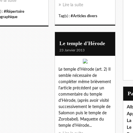
re la suite
Lire la suite
) :
#Répertoire
Tag(s) :
#Articles divers
ographique
Le temple d'Hérode
23 Janvier 2013
Le temple d'Hérode (art. 2) Il
semble nécessaire de
compléter même brièvement
l'article précédent par un
P
commentaire du temple
d'Hérode, (après avoir visité
successivement le temple de
Al
Salomon puis le temple de
Ap
Zorobabel). Maquette du
La
temple d'Hérode...
Le 