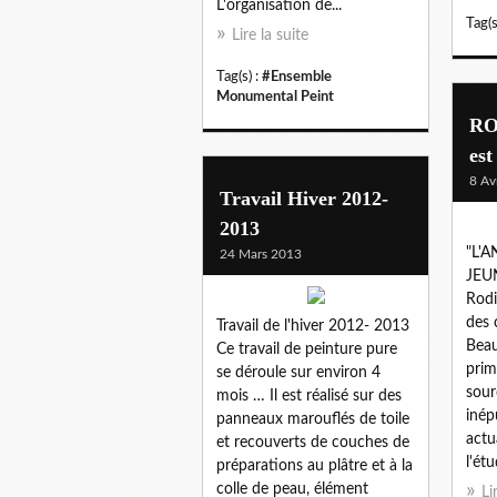
L'organisation de...
Tag(s
Lire la suite
Tag(s) :
#Ensemble
Monumental Peint
RO
est
8 Av
Travail Hiver 2012-
2013
"L'
24 Mars 2013
JEU
Rodi
des 
Travail de l'hiver 2012- 2013
Beau
Ce travail de peinture pure
prim
se déroule sur environ 4
sour
mois … Il est réalisé sur des
inép
panneaux marouflés de toile
actu
et recouverts de couches de
l'étu
préparations au plâtre et à la
colle de peau, élément
Li