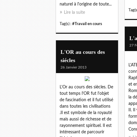
naturel à l'origine de toute...
Tag(s
Lire la suite
Tag(s) :
#Travail en cours
L'a
27 F
L'OR au cours des
siécles
L'A
26 Janvier 2013
conn
Raph
et e
L'Or au cours des siècles. De
Rome
tout temps l'OR fut l'objet
la d
de fascination et il fut utilisé
appa
dans toutes les civilisations
II. 
.Il est symbole de la royauté
form
mais aussi de richesse et de
doma
rayonnement spirituel. Il est
Conn
intéressant de parcourir