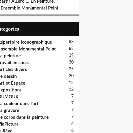
artir À Zéro ... En Peinture.
 Ensemble Monumental Peint
Catégories
88
épertoire iconographique
83
nsemble Monumental Peint
39
a peinture
30
ravail en cours
25
rticles divers
20
e dessin
12
rt et Espace
12
xpositions
7
DUMOUX
7
a couleur dans l'art
7
a gravure
7
e corps dans la peinture
6
iaPictura
6
e Rêve