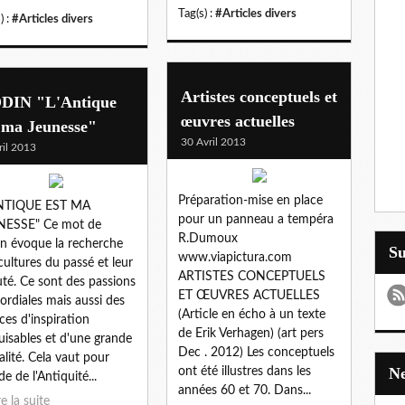
Tag(s) :
#Articles divers
) :
#Articles divers
Artistes conceptuels et
DIN "L'Antique
œuvres actuelles
 ma Jeunesse"
30 Avril 2013
ril 2013
Préparation-mise en place
ANTIQUE EST MA
pour un panneau a tempéra
NESSE" Ce mot de
R.Dumoux
n évoque la recherche
S
www.viapictura.com
cultures du passé et leur
ARTISTES CONCEPTUELS
té. Ce sont des passions
ET ŒUVRES ACTUELLES
ordiales mais aussi des
(Article en écho à un texte
ces d'inspiration
de Erik Verhagen) (art pers
uisables et d'une grande
Dec . 2012) Les conceptuels
alité. Cela vaut pour
ont été illustres dans les
de de l'Antiquité...
années 60 et 70. Dans...
re la suite