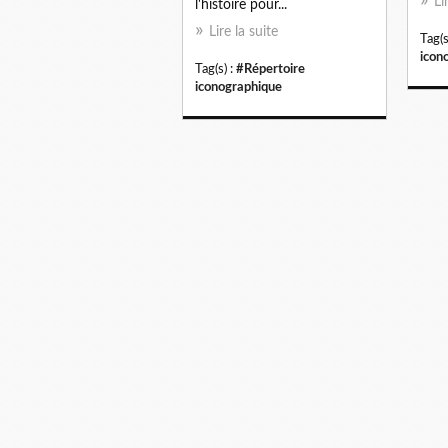
Li
l'histoire pour...
Lire la suite
Tag(s
icon
Tag(s) :
#Répertoire
iconographique