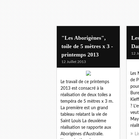
"Les Aborigènes",
Le
toile de 5 mètres x 3 -
Da
printemps 2013
12 J
12 Juillet 2013
Les
de P
Le travail de ce printemps
pour
2013 est consacré à la
Bure
réalisation de deux toiles a
Kief
tempéra de 5 mètres x 3 m.
? L'e
La première est un grand
veut
tableau relatant la vie de
Mays
Saint Louis La deuxième
réal
réalisation se rapporte aux
Aborigènes d'Australie.
Li