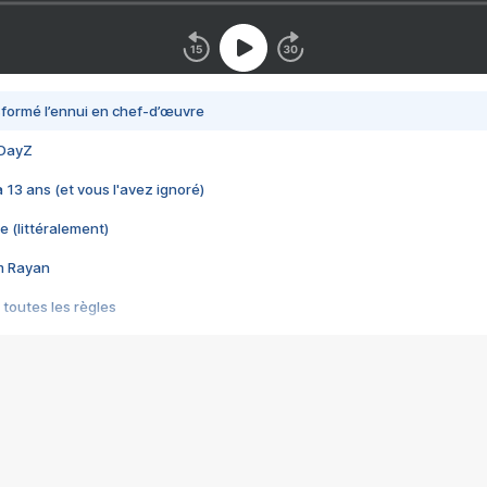
nsformé l’ennui en chef-d’œuvre
 DayZ
 a 13 ans (et vous l'avez ignoré)
e (littéralement)
im Rayan
 toutes les règles
s les jeux vidéo
us choquant de Rockstar ? - Le scandale BULLY
e plus moche de Steam
du RÊVE tourne au CAUCHEMAR