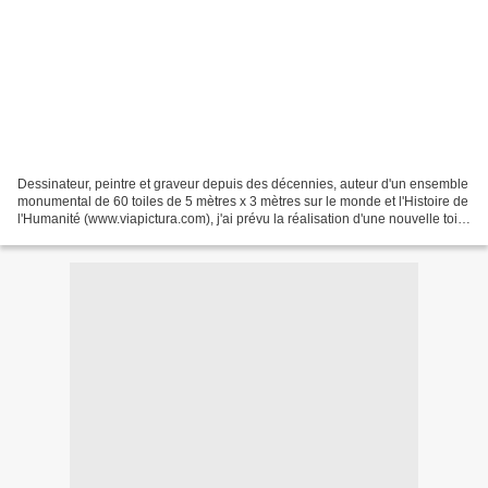
Dessinateur, peintre et graveur depuis des décennies, auteur d'un ensemble
monumental de 60 toiles de 5 mètres x 3 mètres sur le monde et l'Histoire de
l'Humanité (www.viapictura.com), j'ai prévu la réalisation d'une nouvelle toile
de 5 mètres x 3 pour...