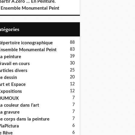
artir À Zéro ... En Peinture.
 Ensemble Monumental Peint
Catégories
88
épertoire iconographique
83
nsemble Monumental Peint
39
a peinture
30
ravail en cours
25
rticles divers
20
e dessin
12
rt et Espace
12
xpositions
7
DUMOUX
7
a couleur dans l'art
7
a gravure
7
e corps dans la peinture
6
iaPictura
6
e Rêve