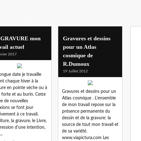
 GRAVURE mon
Gravures et dessins
vail actuel
pour un Atlas
nvier 2017
cosmique de
R.Dumoux
19 Juillet 2012
ongue date je travaille
nt chaque hiver à la
ure en pointe sèche ou à
Gravures et dessins pour un
u forte et au burin. Cette
Atlas cosmique . L'ensemble
e de nouvelles
de mon travail repose sur la
exions se font jour
présence permanente du
tivement à ce travail.
dessin et de la gravure: la
iture, la gravure, le Livre,
source de tout mon travail et
pression d'une intention,
de sa variété.
..
www.viapictura.com Les