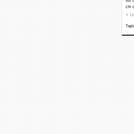
sur 
cm c
Li
Tag(s