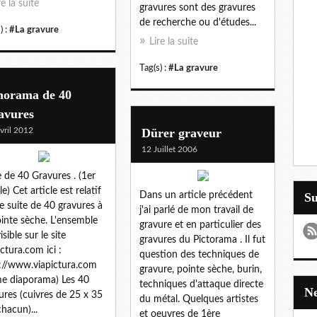
re la suite
gravures sont des gravures
de recherche ou d'études...
) :
#La gravure
Lire la suite
Tag(s) :
#La gravure
norama de 40
avures
vril 2012
Dürer graveur
12 Juillet 2006
e de 40 Gravures . (1er
le) Cet article est relatif
Dans un article précédent
S
e suite de 40 gravures à
j'ai parlé de mon travail de
ointe sèche. L'ensemble
gravure et en particulier des
isible sur le site
gravures du Pictorama . Il fut
ictura.com ici :
question des techniques de
://www.viapictura.com
gravure, pointe sèche, burin,
e diaporama) Les 40
techniques d'attaque directe
ures (cuivres de 25 x 35
du métal. Quelques artistes
hacun)...
et oeuvres de 1ère