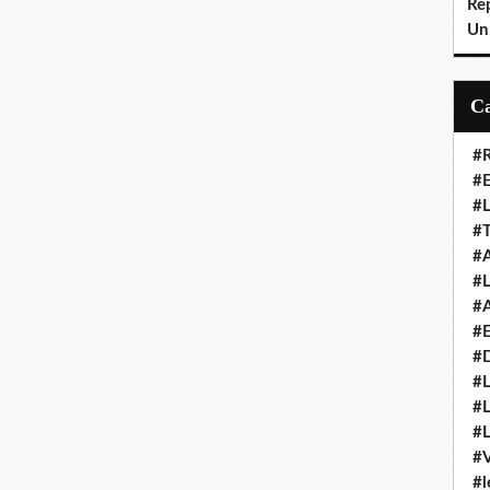
Rep
Un
#R
#E
#L
#T
#A
#L
#A
#E
#
#L
#L
#L
#V
#l