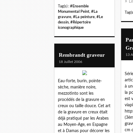
Li
Tag(s) :
#Ensemble
Monumental Peint
,
#La
Tag(s
gravure
,
#La peinture
,
#Le
dessin
,
#Répertoire
iconographique
Pa
Gr
Rembrandt graveur
13 A
18 Juillet 2006
Séri
artic
Eau-forte, burin, pointe-
à un
sèche, manière noire,
la p
mezzotinto sont les
est v
procédés de la gravure en
viap
creux ou taille douce. Cet art
http
de la gravure en creux était
(3èm
déjà pratiqué par les Arabes
grav
au Moyen-Age, en Espagne
cm c
et à Damas pour décorer les