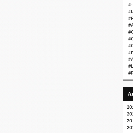
#-
#L
#P
#A
#C
#C
#
#l
#A
#
#P
20
20
20
20