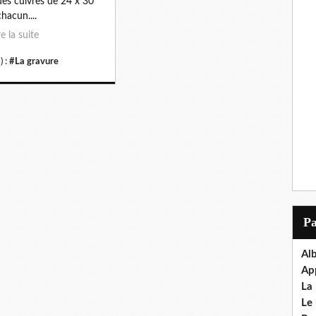
des cuivres de 24 x 30
hacun....
re la suite
) :
#La gravure
P
Al
Ap
La
Le 