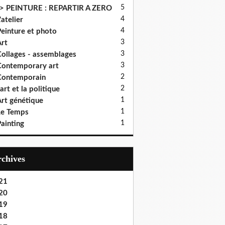
5
> PEINTURE : REPARTIR A ZERO
4
'atelier
4
einture et photo
3
rt
3
ollages - assemblages
3
ontemporary art
2
Contemporain
2
'art et la politique
1
rt génétique
1
Le Temps
1
ainting
Archives
21
20
19
18