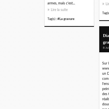
armes, mais c'est...
Li
Lire la suite
Tag(s
Tag(s) :
#La gravure
Di
gr
8 Ju
Sur l
www.
un 
comp
l'en
pein
des 
réal
douc