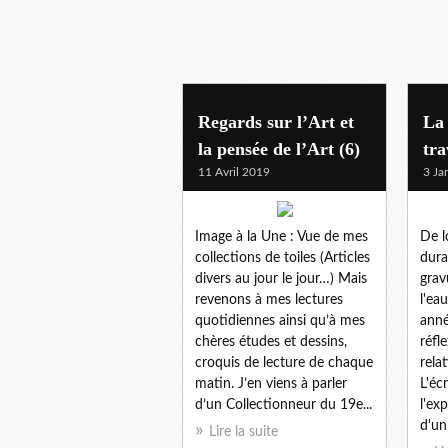
la gravure
Regards sur l’Art et
La
la pensée de l’Art (6)
tra
11 Avril 2019
3 Ja
Image à la Une : Vue de mes
De l
collections de toiles (Articles
dura
divers au jour le jour…) Mais
grav
revenons à mes lectures
l'ea
quotidiennes ainsi qu’à mes
anné
chères études et dessins,
réfl
croquis de lecture de chaque
rela
matin. J’en viens à parler
L'écr
d’un Collectionneur du 19e...
l'ex
d'un.
Lire la suite